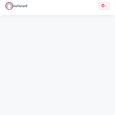
nefistarif
⏱️ -