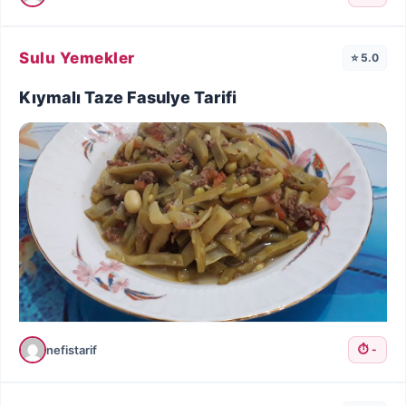
Sulu Yemekler
⭐ 5.0
Kıymalı Taze Fasulye Tarifi
nefistarif
⏱️ -