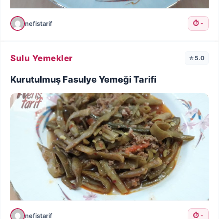
nefistarif
⏱️ -
Sulu Yemekler
⭐ 5.0
Kurutulmuş Fasulye Yemeği Tarifi
nefistarif
⏱️ -