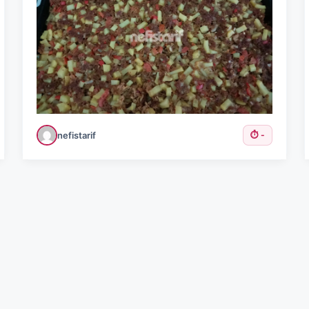
nefistarif
⏱️ -