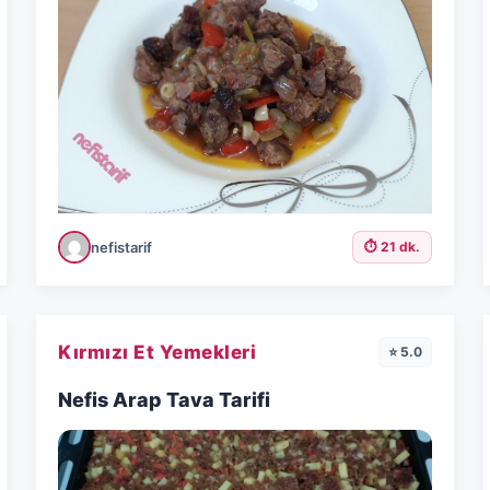
nefistarif
⏱️ 21 dk.
Kırmızı Et Yemekleri
⭐ 5.0
Nefis Arap Tava Tarifi