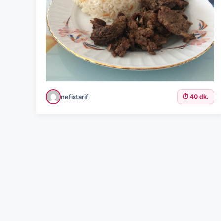
nefistarif
⏱️ 40 dk.