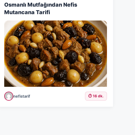
Osmanlı Mutfağından Nefis
Mutancana Tarifi
nefistarif
⏱️ 16 dk.