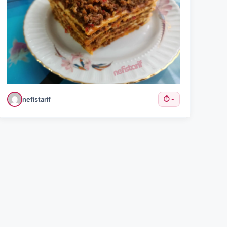
nefistarif
⏱️ -