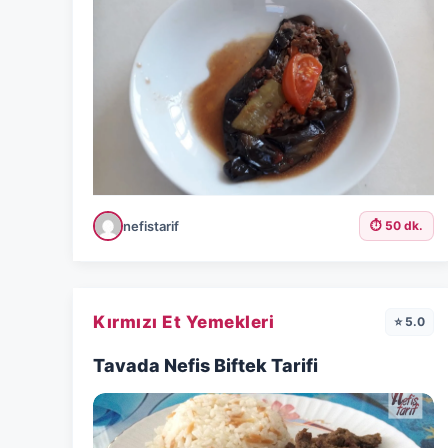
nefistarif
⏱️ 50 dk.
Kırmızı Et Yemekleri
⭐ 5.0
Tavada Nefis Biftek Tarifi