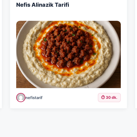
Nefis Alinazik Tarifi
nefistarif
⏱️ 30 dk.