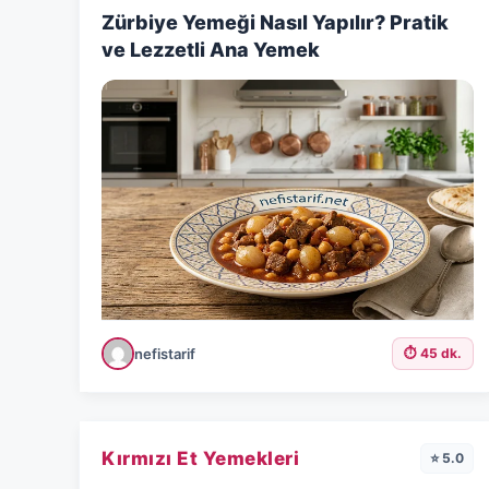
Zürbiye Yemeği Nasıl Yapılır? Pratik
ve Lezzetli Ana Yemek
nefistarif
⏱️ 45 dk.
Kırmızı Et Yemekleri
⭐ 5.0