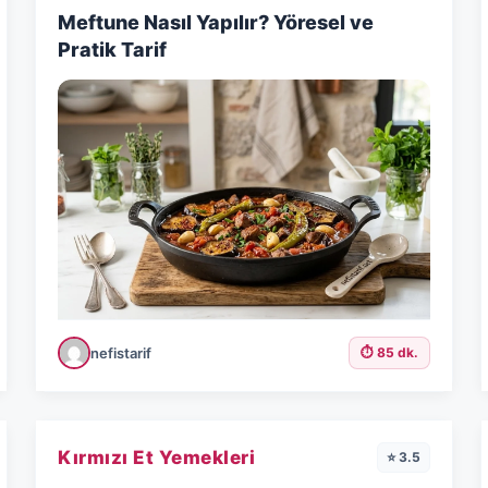
Meftune Nasıl Yapılır? Yöresel ve
Pratik Tarif
nefistarif
⏱️ 85 dk.
Kırmızı Et Yemekleri
⭐ 3.5