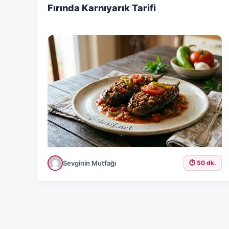
Fırında Karnıyarık Tarifi
Sevginin Mutfağı
⏱️ 50 dk.