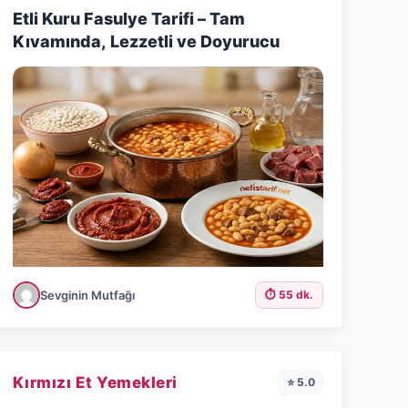
Etli Kuru Fasulye Tarifi – Tam
Kıvamında, Lezzetli ve Doyurucu
Sevginin Mutfağı
⏱️ 55 dk.
Kırmızı Et Yemekleri
⭐ 5.0