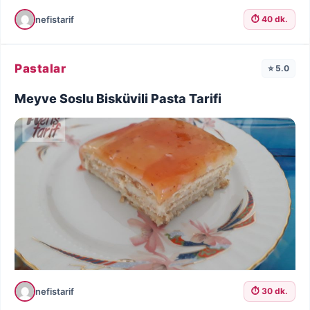
nefistarif
⏱️ 40 dk.
Pastalar
⭐ 5.0
Meyve Soslu Bisküvili Pasta Tarifi
nefistarif
⏱️ 30 dk.