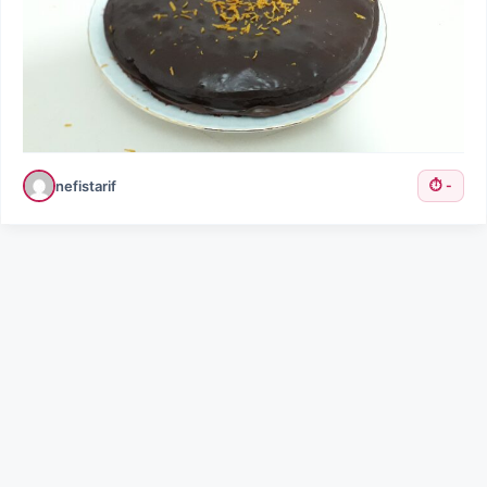
nefistarif
⏱️ -