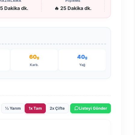
HAZIRLAMA
PİŞİRME
5 Dakika dk.
🔥 25 Dakika dk.
60
40
g
g
Karb.
Yağ
½ Yarım
1x Tam
2x Çifte
Listeyi Gönder