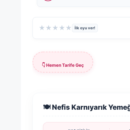
★
★
★
★
★
İlk oyu ver!
👇 Hemen Tarife Geç
🍽️ Nefis Karnıyarık Yemeğ