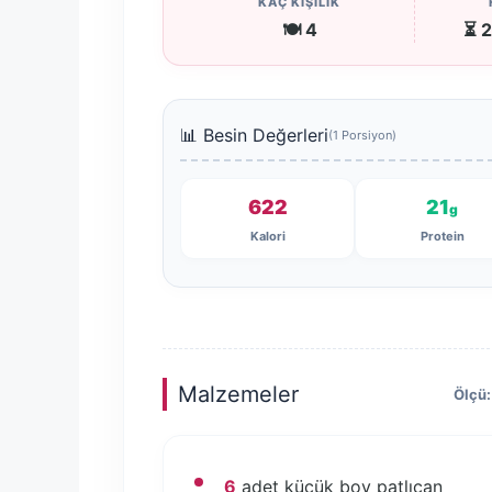
KAÇ KİŞİLİK
🍽️ 4
⏳ 2
📊 Besin Değerleri
(1 Porsiyon)
622
21
g
Kalori
Protein
Malzemeler
Ölçü:
6
adet küçük boy patlıcan