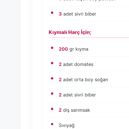
3
adet sivri biber
Kıymalı Harç İçin;
200
gr kıyma
2
adet domates
2
adet orta boy soğan
2
adet sivri biber
2
diş sarımsak
Sıvıyağ