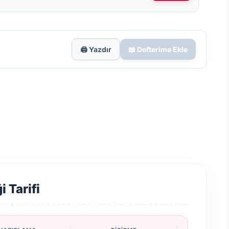
🖨️ Yazdır
📖 Defterime Ekle
i Tarifi