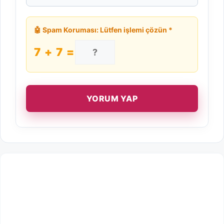
🤖 Spam Koruması: Lütfen işlemi çözün *
7 + 7 =