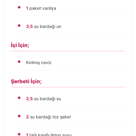
1
paket vanilya
3,5
su bardağı un
İçi İçin;
Kırılmış ceviz
Şerbeti İçin;
2,5
su bardağı su
2
su bardağı toz şeker
1
tatlı kaşığı limon suyu