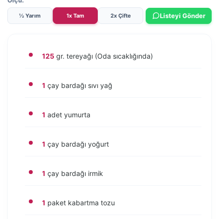
Ölçü:
lezzetli bir tatlı hazırlayabilirsiniz.
Listeyi Gönder
½ Yarım
1x Tam
2x Çifte
125
gr. tereyağı (Oda sıcaklığında)
1
çay bardağı sıvı yağ
1
adet yumurta
1
çay bardağı yoğurt
1
çay bardağı irmik
1
paket kabartma tozu