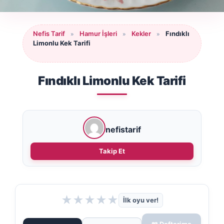
Nefis Tarif
Hamur İşleri
Kekler
Fındıklı
»
»
»
Limonlu Kek Tarifi
Fındıklı Limonlu Kek Tarifi
nefistarif
Takip Et
★
★
★
★
★
İlk oyu ver!
📖 Defterime