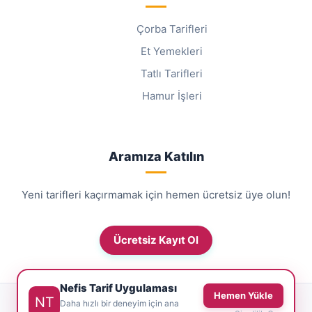
Çorba Tarifleri
Et Yemekleri
Tatlı Tarifleri
Hamur İşleri
Aramıza Katılın
Yeni tarifleri kaçırmamak için hemen ücretsiz üye olun!
Ücretsiz Kayıt Ol
Nefis Tarif Uygulaması
Hemen Yükle
© 2026 NefisTarif.net - Tüm Hakları Saklıdır.
Daha hızlı bir deneyim için ana