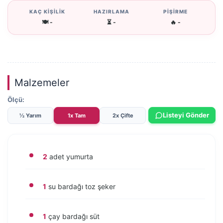
KAÇ KİŞİLİK
HAZIRLAMA
PİŞİRME
🍽️ -
⏳ -
🔥 -
Malzemeler
Ölçü:
Listeyi Gönder
½ Yarım
1x Tam
2x Çifte
2
adet yumurta
1
su bardağı toz şeker
1
çay bardağı süt