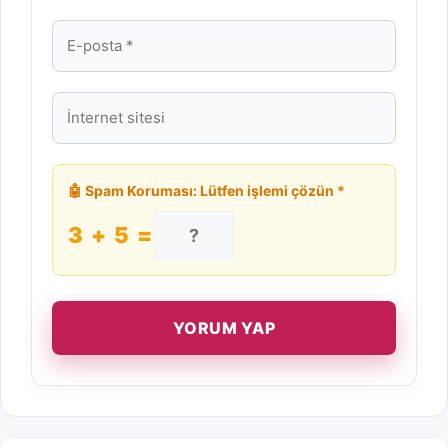
E-
posta
İnternet
sitesi
🤖 Spam Koruması: Lütfen işlemi çözün *
3 + 5 =