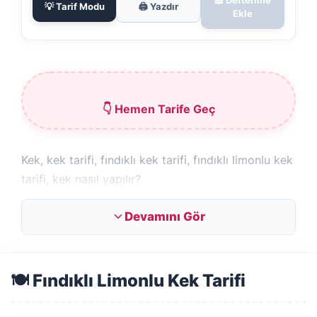
💡 Tarif Modu
🖨️ Yazdır
Ekle
👇 Hemen Tarife Geç
Kek, kek tarifi, fındıklı kek tarifi, fındıklı limonlu kek
tarifi, kek nasıl yapılır?
Nefis bir tarif: Fındıklı limonlu kek
Devamını Gör
🍽️ Fındıklı Limonlu Kek Tarifi