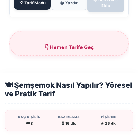
💡 Tarif Modu
🖨️ Yazdır
Ekle
👇 Hemen Tarife Geç
🍽️ Şemşemok Nasıl Yapılır? Yöresel
ve Pratik Tarif
KAÇ KİŞİLİK
HAZIRLAMA
PİŞİRME
🍽️ 8
⏳ 15 dk.
🔥 25 dk.