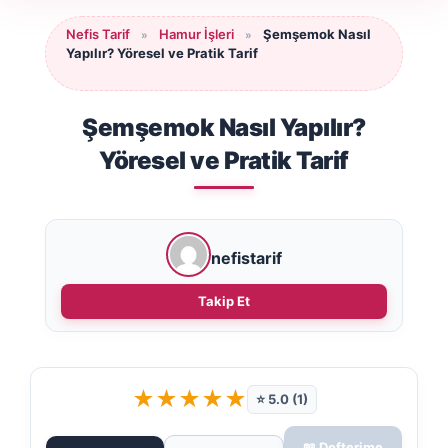
Nefis Tarif
Hamur İşleri
Şemşemok Nasıl
»
»
Yapılır? Yöresel ve Pratik Tarif
Şemşemok Nasıl Yapılır?
Yöresel ve Pratik Tarif
nefistarif
Takip Et
★
★
★
★
★
⭐ 5.0 (1)
📖 Defterime