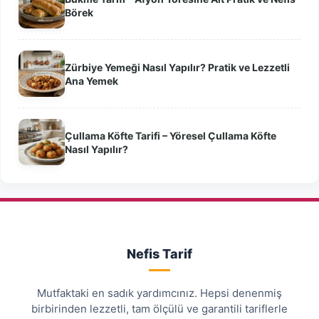
Börek
Zürbiye Yemeği Nasıl Yapılır? Pratik ve Lezzetli
Ana Yemek
Çullama Köfte Tarifi – Yöresel Çullama Köfte
Nasıl Yapılır?
Nefis Tarif
Mutfaktaki en sadık yardımcınız. Hepsi denenmiş
birbirinden lezzetli, tam ölçülü ve garantili tariflerle