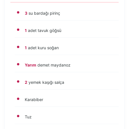
3
su bardağı pirinç
1
adet tavuk göğsü
1
adet kuru soğan
Yarım
demet maydanoz
2
yemek kaşığı salça
Karabiber
Tuz