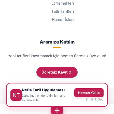
Et Yemekleri
Tatlı Tarifleri
Hamur İşleri
Aramıza Katılın
Yeni tarifleri kaçırmamak için hemen ücretsiz üye olun!
Ücretsiz Kayıt Ol
Nefis Tarif Uygulaması
Hemen Yükle
© 2026 NefisTarif.net - Tüm Hakları Saklıdır.
Daha hızlı bir deneyim için ana
Şimdilik Geç
ekrana ekle.