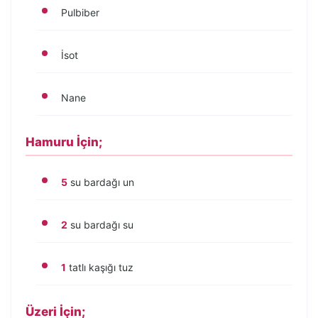
Pulbiber
İsot
Nane
Hamuru İçin;
5
su bardağı un
2
su bardağı su
1
tatlı kaşığı tuz
Üzeri İçin;