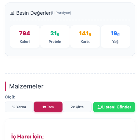
📊 Besin Değerleri
(1 Porsiyon)
794
21
141
19
g
g
g
Kalori
Protein
Karb.
Yağ
Malzemeler
Ölçü:
Listeyi Gönder
½ Yarım
1x Tam
2x Çifte
İç Harcı İçin;