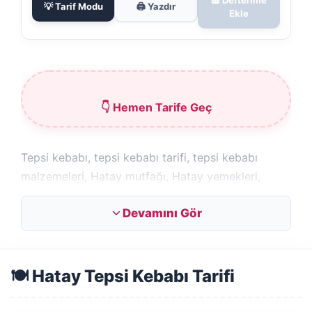
💡 Tarif Modu
🖨️ Yazdır
Ekle
👇 Hemen Tarife Geç
Tepsi kebabı, tepsi kebabı tarifi, tepsi kebabı
malzemeleri, Hatay mutfağı, Hatay yemekleri,
Hatay tepsi kebabı, tepsi kebabı yapılışı
Devamını Gör
Hatay mutfağından nefis mi nefis tepsi kebabı
tarifi.
🍽️ Hatay Tepsi Kebabı Tarifi