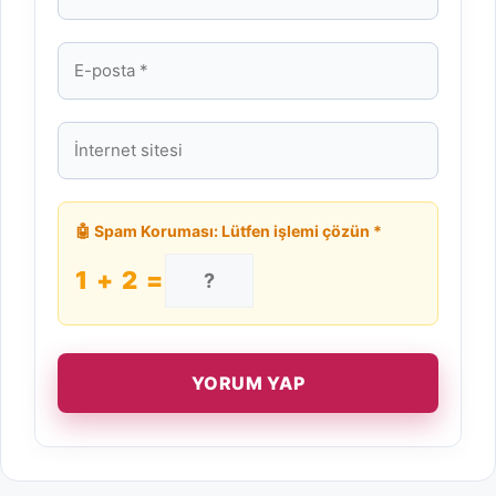
E-
posta
İnternet
sitesi
🤖 Spam Koruması: Lütfen işlemi çözün *
1 + 2 =