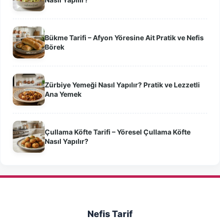
Bükme Tarifi – Afyon Yöresine Ait Pratik ve Nefis
Börek
Zürbiye Yemeği Nasıl Yapılır? Pratik ve Lezzetli
Ana Yemek
Çullama Köfte Tarifi – Yöresel Çullama Köfte
Nasıl Yapılır?
Nefis Tarif