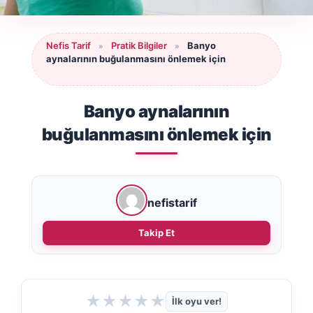
Nefis Tarif
Pratik Bilgiler
Banyo
»
»
aynalarının buğulanmasını önlemek için
Banyo aynalarının
buğulanmasını önlemek için
nefistarif
Takip Et
★
★
★
★
★
İlk oyu ver!