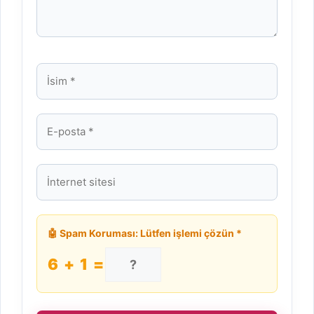
İsim
E-
posta
İnternet
sitesi
🤖 Spam Koruması: Lütfen işlemi çözün *
6 + 1 =