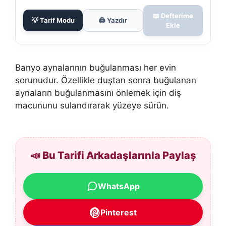
📖 Defterime
💡 Tarif Modu
🖨️ Yazdır
Ekle
Banyo aynalarının buğulanması her evin
sorunudur. Özellikle duştan sonra buğulanan
aynaların buğulanmasını önlemek için diş
macununu sulandırarak yüzeye sürün.
📣 Bu Tarifi Arkadaşlarınla Paylaş
WhatsApp
Pinterest