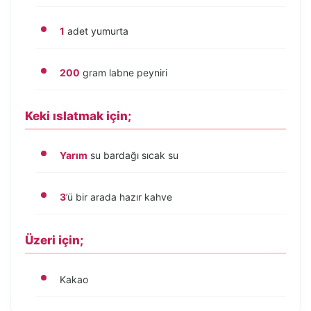
1
adet yumurta
200
gram labne peyniri
Keki ıslatmak için;
Yarım
su bardağı sıcak su
3
’ü bir arada hazır kahve
Üzeri için;
Kakao