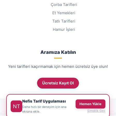
Çorba Tarifleri
Et Yemekleri
Tatlı Tarifleri
Hamur İşleri
Aramıza Katılın
Yeni tarifleri kaçırmamak için hemen ücretsiz üye olun!
Ücretsiz Kayıt Ol
Nefis Tarif Uygulaması
Hemen Yükle
© 2026 NefisTarif.net - Tüm Hakları Saklıdır.
Daha hızlı bir deneyim için ana
Şimdilik Geç
ekrana ekle.