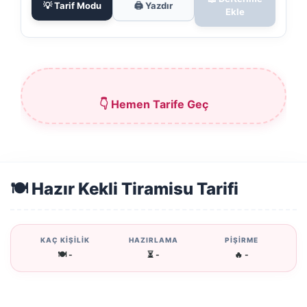
💡 Tarif Modu
🖨️ Yazdır
Ekle
👇 Hemen Tarife Geç
🍽️ Hazır Kekli Tiramisu Tarifi
KAÇ KİŞİLİK
HAZIRLAMA
PİŞİRME
🍽️ -
⏳ -
🔥 -