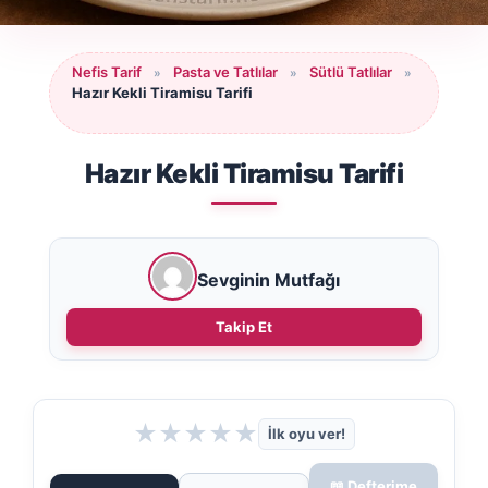
Nefis Tarif
Pasta ve Tatlılar
Sütlü Tatlılar
»
»
»
Hazır Kekli Tiramisu Tarifi
Hazır Kekli Tiramisu Tarifi
Sevginin Mutfağı
Takip Et
★
★
★
★
★
İlk oyu ver!
📖 Defterime