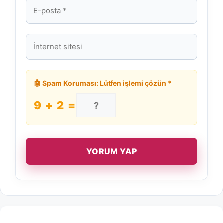
E-
posta
İnternet
sitesi
🤖 Spam Koruması: Lütfen işlemi çözün *
9 + 2 =