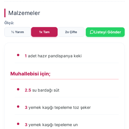
Malzemeler
Ölçü:
Listeyi Gönder
½ Yarım
1x Tam
2x Çifte
1
adet hazır pandispanya keki
Muhallebisi için;
2.5
su bardağı süt
3
yemek kaşığı tepeleme toz şeker
3
yemek kaşığı tepeleme un