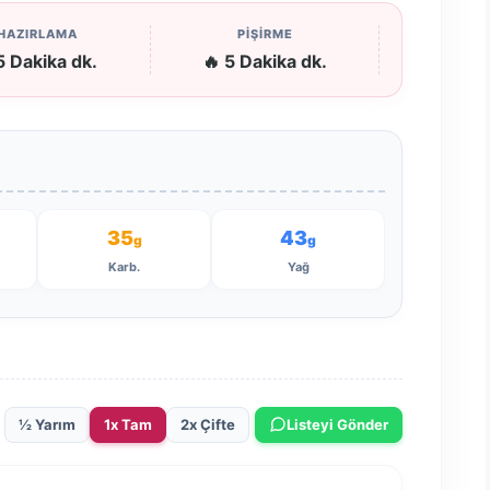
HAZIRLAMA
PİŞİRME
5 Dakika dk.
🔥 5 Dakika dk.
35
43
g
g
Karb.
Yağ
½ Yarım
1x Tam
2x Çifte
Listeyi Gönder