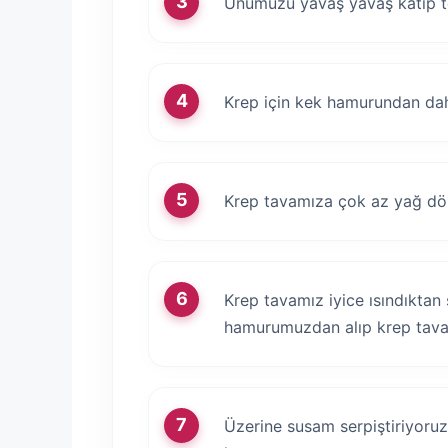
Unumuzu yavaş yavaş katıp tel 
Krep için kek hamurundan dah
Krep tavamıza çok az yağ dö
Krep tavamız iyice ısındıktan 
hamurumuzdan alıp krep tav
Üzerine susam serpiştiriyoruz 