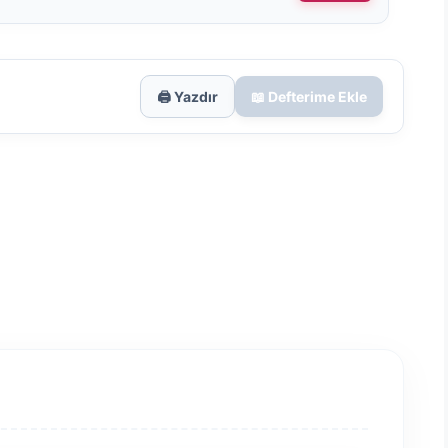
🖨️ Yazdır
📖 Defterime Ekle