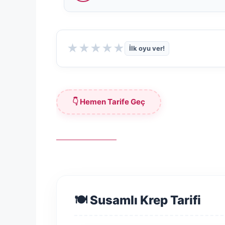
★
★
★
★
★
İlk oyu ver!
👇 Hemen Tarife Geç
deneme bonusu
🍽️ Susamlı Krep Tarifi