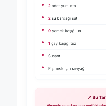
2
adet yumurta
2
su bardağı süt
9
yemek kaşığı un
1
çay kaşığı tuz
Susam
Pişirmek İçin sıvıyağ
📌 Bu Ta
Alışveriş yaparken veya mutfaktayken