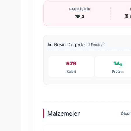
KAÇ KİŞİLİK
🍽️ 4
⏳ 
📊 Besin Değerleri
(1 Porsiyon)
579
14
g
Kalori
Protein
Malzemeler
Ölçü: