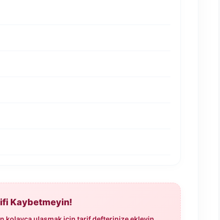
rifi Kaybetmeyin!
 kolayca ulaşmak için tarif defterinize ekleyin.