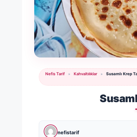
Nefis Tarif
Kahvaltılıklar
Susamlı Krep Ta
»
»
Susamlı
nefistarif