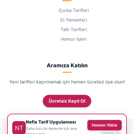
Çorba Tarifleri
Et Yemekleri
Tatlı Tarifleri
Hamur İşleri
Aramıza Katılın
Yeni tarifleri kaçırmamak için hemen ücretsiz üye olun!
Ücretsiz Kayıt Ol
Nefis Tarif Uygulaması
Hemen Yükle
© 2026 NefisTarif.net - Tüm Hakları Saklıdır.
Daha hızlı bir deneyim için ana
Şimdilik Geç
ekrana ekle.